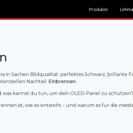
Produkte
Lehman
n
a in Sachen Bildqualität: perfektes Schwarz, brillante
enziellen Nachteil:
Einbrennen
.
 Und was kannst du tun, um dein OLED-Panel zu schützen
nbrennen ist, wie es entsteht – und warum es für die mei