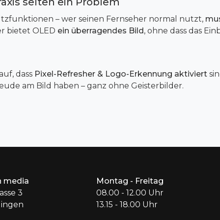
raxis selten ein Problem
zfunktionen – wer seinen Fernseher normal nutzt,
mus
er bietet OLED
ein überragendes Bild
, ohne dass das Ei
auf, dass
Pixel-Refresher & Logo-Erkennung aktiviert
si
reude am Bild haben – ganz ohne Geisterbilder.
 media
Montag - Freitag
asse 3
08.00 - 12.00 Uhr
dingen
13.15 - 18.00 Uhr