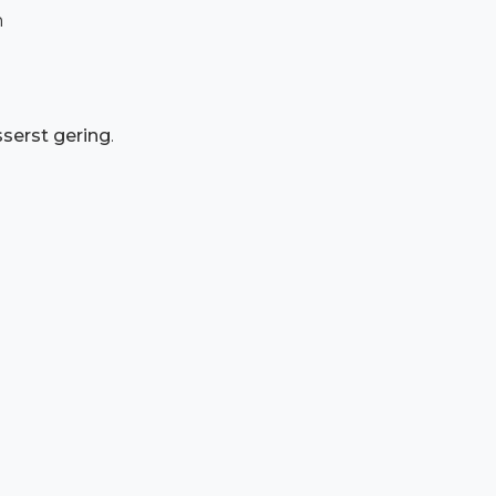
n
serst gering
.