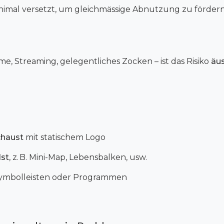
nimal versetzt, um gleichmässige Abnutzung zu förder
me, Streaming, gelegentliches Zocken – ist das Risiko
äus
chaust
mit statischem Logo
lst
, z. B. Mini-Map, Lebensbalken, usw.
Symbolleisten oder Programmen